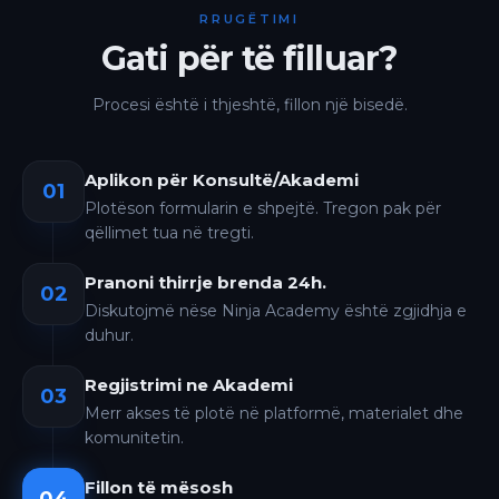
RRUGËTIMI
Gati për të filluar?
Procesi është i thjeshtë, fillon një bisedë.
Aplikon për Konsultë/Akademi
01
Plotëson formularin e shpejtë. Tregon pak për
qëllimet tua në tregti.
Pranoni thirrje brenda 24h.
02
Diskutojmë nëse Ninja Academy është zgjidhja e
duhur.
Regjistrimi ne Akademi
03
Merr akses të plotë në platformë, materialet dhe
komunitetin.
Fillon të mësosh