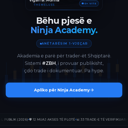
Vigan B. Morina
10+ VITE
THEMELUES
Bëhu pjesë e
Ninja Academy.
ANËTARËSIM 1-VJEÇAR
Akademia e parë për trader-ët Shqiptarë.
Sistemi
#ZBH
, i provuar publikisht,
çdo trade i dokumentuar. Pa hype.
Apliko për Ninja Academy
LIK (2026)
🛡️ 12 MUAJ AKSES TË PLOTË
📊 33 TRADE-E TË VERIFIKUARA
📈 +