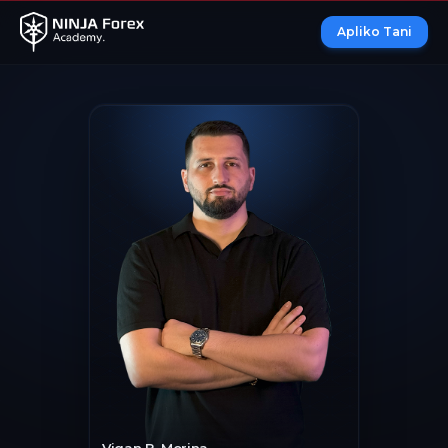
Apliko Tani