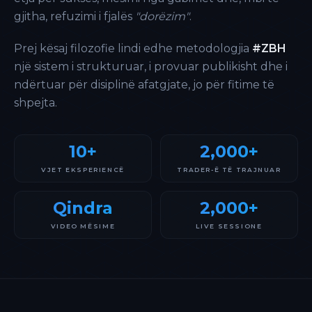
gjitha, refuzimi i fjalës
"dorëzim"
.
Prej kësaj filozofie lindi edhe metodologjia
#ZBH
një sistem i strukturuar, i provuar publikisht dhe i
ndërtuar për disiplinë afatgjate, jo për fitime të
shpejta.
10+
2,000+
VJET EKSPERIENCË
TRADER-Ë TË TRAJNUAR
Qindra
2,000+
VIDEO MËSIME
LIVE SESSIONE