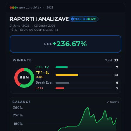
raporti-publik ·
2026
RAPORTI I ANALIZAVE
VERIFIED
LIVE
01 Janar
2026
→
06 Gusht 2026
PËRDITËSUAR
06 GUSHT, 06:56 PM
+
236.67
%
PNL
WINRATE
Total
33
FULL TP
7
TP 1 - SL
13
58
%
0.00
Break Even
8
Loss
5
BALANCE
33
trades
360%
270%
180%