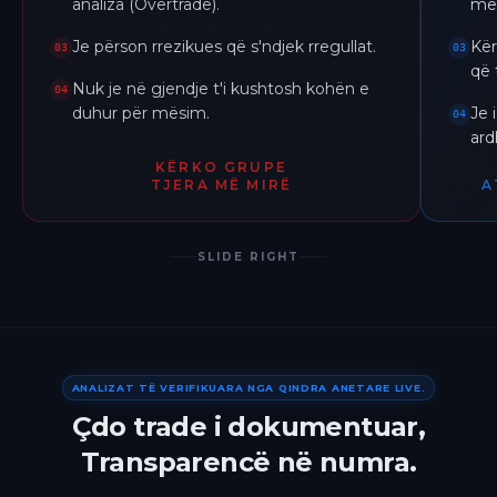
analiza (Overtrade).
me 
Je përson rrezikues që s'ndjek rregullat.
Kër
03
03
që 
Nuk je në gjendje t'i kushtosh kohën e
04
duhur për mësim.
Je 
04
ar
KËRKO GRUPE
TJERA MË MIRË
A
SLIDE RIGHT
ANALIZAT TË VERIFIKUARA NGA QINDRA ANETARE LIVE.
Çdo trade i dokumentuar,
Transparencë në numra.