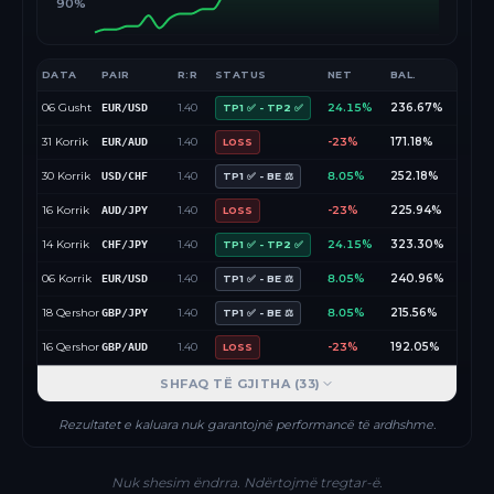
90%
DATA
PAIR
R:R
STATUS
NET
BAL.
06 Gusht
1.40
24.15%
236.67%
EUR/USD
TP1 ✅ - TP2 ✅
31 Korrik
1.40
-23%
171.18%
EUR/AUD
LOSS
30 Korrik
1.40
8.05%
252.18%
USD/CHF
TP1 ✅ - BE ⚖️
16 Korrik
1.40
-23%
225.94%
AUD/JPY
LOSS
14 Korrik
1.40
24.15%
323.30%
CHF/JPY
TP1 ✅ - TP2 ✅
06 Korrik
1.40
8.05%
240.96%
EUR/USD
TP1 ✅ - BE ⚖️
18 Qershor
1.40
8.05%
215.56%
GBP/JPY
TP1 ✅ - BE ⚖️
16 Qershor
1.40
-23%
192.05%
GBP/AUD
LOSS
SHFAQ TË GJITHA (
33
)
Rezultatet e kaluara nuk garantojnë performancë të ardhshme.
Nuk shesim ëndrra. Ndërtojmë tregtar-ë.