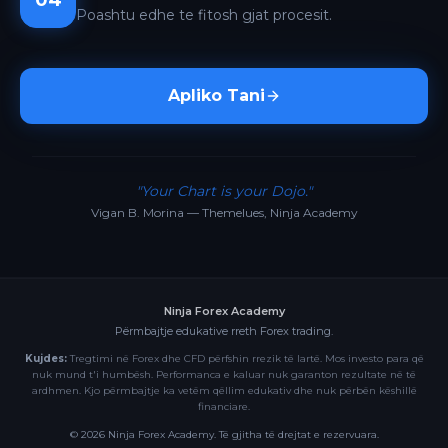
04
Poashtu edhe te fitosh gjat procesit.
Apliko Tani
"Your Chart is your Dojo."
Vigan B. Morina — Themelues, Ninja Academy
Ninja Forex Academy
Përmbajtje edukative rreth Forex trading.
Kujdes:
Tregtimi në Forex dhe CFD përfshin rrezik të lartë. Mos investo para që
nuk mund t'i humbësh. Performanca e kaluar nuk garanton rezultate në të
ardhmen. Kjo përmbajtje ka vetëm qëllim edukativ dhe nuk përbën këshillë
financiare.
©
2026
Ninja Forex Academy. Të gjitha të drejtat e rezervuara.