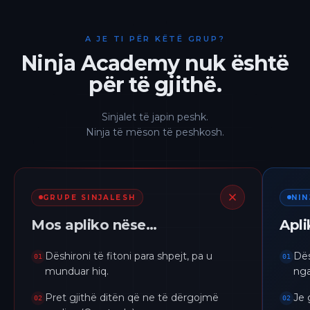
A JE TI PËR KËTË GRUP?
Ninja Academy nuk është
për të gjithë.
Sinjalet të japin peshk.
Ninja të mëson të peshkosh.
GRUPE SINJALESH
NI
Mos apliko nëse…
Apl
Dëshironi të fitoni para shpejt, pa u
Dës
01
01
munduar hiq.
nga
Pret gjithë ditën që ne të dërgojmë
Je 
02
02