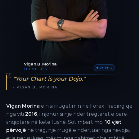
Vigan B. Morina
10+ VITE
THEMELUES
"Your Chart is your Dojo."
- VIGAN B. MORINA
Vigan Morina
e nisi rrugëtimin në Forex Trading që
nga viti
2016
, i njohur si një ndër tregtarët e parë
shqiptarë në këtë fushë. Sot mbart mbi
10 vjet
përvojë
në treg, një rrugë e ndërtuar nga nevoja,
etja për sukses, mësimi nga gabimet dhe, mbi të