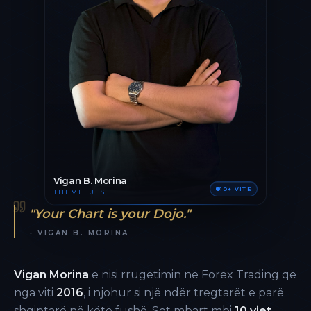
Vigan B. Morina
10+ VITE
THEMELUES
"Your Chart is your Dojo."
- VIGAN B. MORINA
Vigan Morina
e nisi rrugëtimin në Forex Trading që
nga viti
2016
, i njohur si një ndër tregtarët e parë
shqiptarë në këtë fushë. Sot mbart mbi
10 vjet