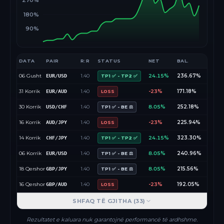
270%
180%
90%
DATA
PAIR
R:R
STATUS
NET
BAL.
06 Gusht
1.40
24.15%
236.67%
EUR/USD
TP1 ✅ - TP2 ✅
31 Korrik
1.40
-23%
171.18%
EUR/AUD
LOSS
30 Korrik
1.40
8.05%
252.18%
USD/CHF
TP1 ✅ - BE ⚖️
16 Korrik
1.40
-23%
225.94%
AUD/JPY
LOSS
14 Korrik
1.40
24.15%
323.30%
CHF/JPY
TP1 ✅ - TP2 ✅
06 Korrik
1.40
8.05%
240.96%
EUR/USD
TP1 ✅ - BE ⚖️
18 Qershor
1.40
8.05%
215.56%
GBP/JPY
TP1 ✅ - BE ⚖️
16 Qershor
1.40
-23%
192.05%
GBP/AUD
LOSS
SHFAQ TË GJITHA (
33
)
Rezultatet e kaluara nuk garantojnë performancë të ardhshme.