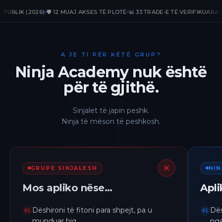
IK (2026)
🛡️ 12 MUAJ AKSES TË PLOTË
📊 33 TRADE-E TË VERIFIKUARA
📈 +23
A JE TI PËR KËTË GRUP?
Ninja Academy nuk është
për të gjithë.
Sinjalet të japin peshk.
Ninja të mëson të peshkosh.
GRUPE SINJALESH
NI
Mos apliko nëse…
Apl
Dëshironi të fitoni para shpejt, pa u
Dës
01
01
munduar hiq.
nga