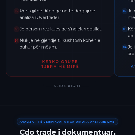
Pret gjithë ditën që ne të dërgojmë
Je 
02
02
analiza (Overtrade).
me 
Je përson rrezikues që s'ndjek rregullat.
Kër
03
03
që 
Nuk je në gjendje t'i kushtosh kohën e
04
duhur për mësim.
Je 
04
ar
KËRKO GRUPE
TJERA MË MIRË
A
SLIDE RIGHT
ANALIZAT TË VERIFIKUARA NGA QINDRA ANETARE LIVE.
Çdo trade i dokumentuar,