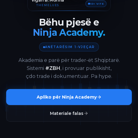
Vigan B. Morina
10+ VITE
THEMELUES
Bëhu pjesë e
Ninja Academy.
ANËTARËSIM 1-VJEÇAR
Akademia e parë për trader-ët Shqiptarë.
Sistemi
#ZBH
, i provuar publikisht,
çdo trade i dokumentuar. Pa hype.
Apliko për Ninja Academy
Materiale falas