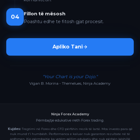
Fillon të mësosh
04
Poashtu edhe te fitosh gjat procesit.
Apliko Tani
"Your Chart is your Dojo."
Vigan B. Morina - Themelues, Ninja Academy
Ninja Forex Academy
Përmbajtje edukative rreth Forex trading.
Kujdes:
Tregtimi në Forex dhe CFD përfshin rrezik të lartë. Mos investo para që
nuk mund t'i humbësh. Performanca e kaluar nuk garanton rezultate në të
ardhmen. Kjo përmbajtje ka vetëm qëllim edukativ dhe nuk përbën këshillë