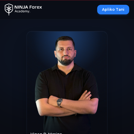
Apliko Tani