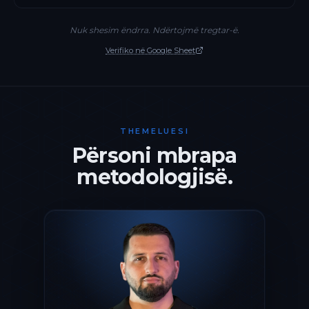
Nuk shesim ëndrra. Ndërtojmë tregtar-ë.
Verifiko në Google Sheet
THEMELUESI
Përsoni mbrapa
metodologjisë.