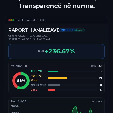
Transparencë në numra.
raporti-publik ·
2026
RAPORTI I ANALIZAVE
VERIFIED
LIVE
01 Janar
2026
→
06 Gusht 2026
PËRDITËSUAR
08 GUSHT, 05:00 AM
+
236.67
%
PNL
WINRATE
Total
33
FULL TP
7
TP 1 - SL
13
58
%
0.00
Break Even
8
Loss
5
BALANCE
33
trades
360%