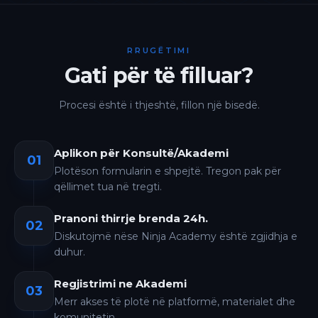
RRUGËTIMI
Gati për të filluar?
Procesi është i thjeshtë, fillon një bisedë.
Aplikon për Konsultë/Akademi
01
Plotëson formularin e shpejtë. Tregon pak për
qëllimet tua në tregti.
Pranoni thirrje brenda 24h.
02
Diskutojmë nëse Ninja Academy është zgjidhja e
duhur.
Regjistrimi ne Akademi
03
Merr akses të plotë në platformë, materialet dhe
komunitetin.