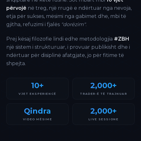
përvojë
në treg, një rrugë e ndërtuar nga nevoja,
etja për sukses, mësimi nga gabimet dhe, mbi të
gjitha, refuzimi i fjalës
"dorëzim"
.
Prej kësaj filozofie lindi edhe metodologjia
#ZBH
një sistem i strukturuar, i provuar publikisht dhe i
ndërtuar për disiplinë afatgjate, jo për fitime të
shpejta.
10+
2,000+
VJET EKSPERIENCË
TRADER-Ë TË TRAJNUAR
Qindra
2,000+
VIDEO MËSIME
LIVE SESSIONE