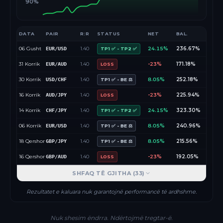
90%
DATA
PAIR
R:R
STATUS
NET
BAL.
06 Gusht
1.40
24.15%
236.67%
EUR/USD
TP1 ✅ - TP2 ✅
31 Korrik
1.40
-23%
171.18%
EUR/AUD
LOSS
30 Korrik
1.40
8.05%
252.18%
USD/CHF
TP1 ✅ - BE ⚖️
16 Korrik
1.40
-23%
225.94%
AUD/JPY
LOSS
14 Korrik
1.40
24.15%
323.30%
CHF/JPY
TP1 ✅ - TP2 ✅
06 Korrik
1.40
8.05%
240.96%
EUR/USD
TP1 ✅ - BE ⚖️
18 Qershor
1.40
8.05%
215.56%
GBP/JPY
TP1 ✅ - BE ⚖️
16 Qershor
1.40
-23%
192.05%
GBP/AUD
LOSS
SHFAQ TË GJITHA (
33
)
Rezultatet e kaluara nuk garantojnë performancë të ardhshme.
Nuk shesim ëndrra. Ndërtojmë tregtar-ë.