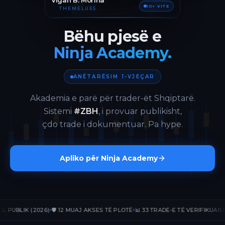
Vigan B. Morina
10+ VITE
THEMELUES
Bëhu pjesë e
Ninja Academy.
ANËTARËSIM 1-VJEÇAR
Akademia e parë për trader-ët Shqiptarë.
Sistemi
#ZBH
, i provuar publikisht,
çdo trade i dokumentuar. Pa hype.
Apliko për Ninja Academy
LIK (2026)
🛡️ 12 MUAJ AKSES TË PLOTË
📊 33 TRADE-E TË VERIFIKUARA
📈 +2