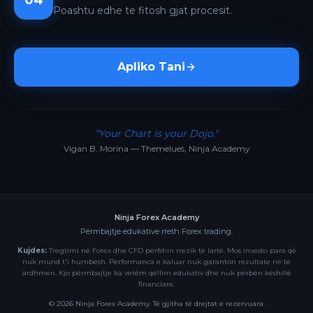
04
Poashtu edhe te fitosh gjat procesit.
Apliko Tani
"Your Chart is your Dojo."
Vigan B. Morina — Themelues, Ninja Academy
Ninja Forex Academy
Përmbajtje edukative rreth Forex trading.
Kujdes:
Tregtimi në Forex dhe CFD përfshin rrezik të lartë. Mos investo para që
nuk mund t'i humbësh. Performanca e kaluar nuk garanton rezultate në të
ardhmen. Kjo përmbajtje ka vetëm qëllim edukativ dhe nuk përbën këshillë
financiare.
©
2026
Ninja Forex Academy. Të gjitha të drejtat e rezervuara.