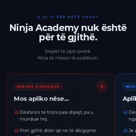
A JE TI PËR KËTË GRUP?
Ninja Academy nuk është
për të gjithë.
Sinjalet të japin peshk.
Ninja të mëson të peshkosh.
GRUPE SINJALESH
NI
Mos apliko nëse…
Apl
Dëshironi të fitoni para shpejt, pa u
Dës
01
01
munduar hiq.
nga
Pret gjithë ditën që ne të dërgojmë
Je 
02
02