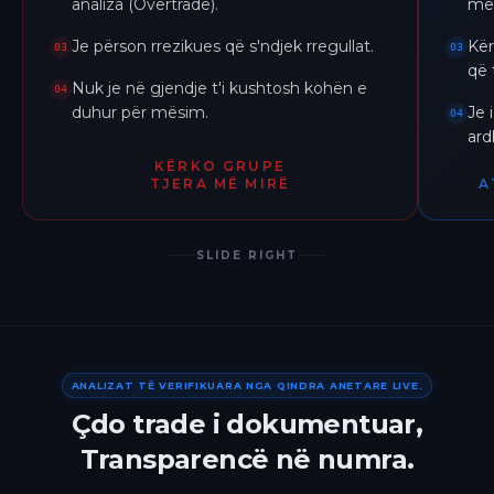
analiza (Overtrade).
me 
Je përson rrezikues që s'ndjek rregullat.
Kër
03
03
që 
Nuk je në gjendje t'i kushtosh kohën e
04
duhur për mësim.
Je 
04
ar
KËRKO GRUPE
TJERA MË MIRË
A
SLIDE RIGHT
ANALIZAT TË VERIFIKUARA NGA QINDRA ANETARE LIVE.
Çdo trade i dokumentuar,
Transparencë në numra.