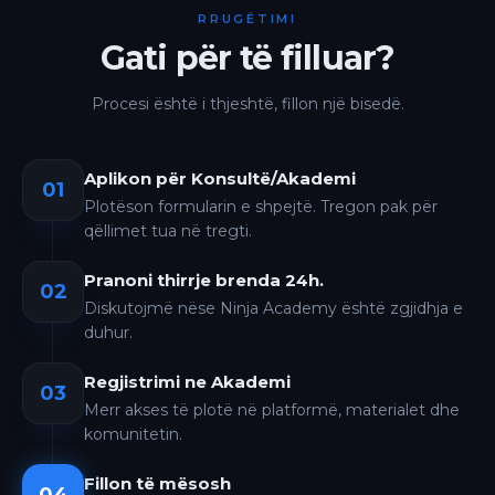
RRUGËTIMI
Gati për të filluar?
Procesi është i thjeshtë, fillon një bisedë.
Aplikon për Konsultë/Akademi
01
Plotëson formularin e shpejtë. Tregon pak për
qëllimet tua në tregti.
Pranoni thirrje brenda 24h.
02
Diskutojmë nëse Ninja Academy është zgjidhja e
duhur.
Regjistrimi ne Akademi
03
Merr akses të plotë në platformë, materialet dhe
komunitetin.
Fillon të mësosh