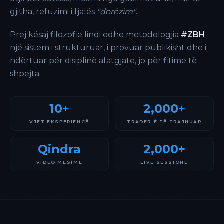
gjitha, refuzimi i fjalës
"dorëzim"
.
Prej kësaj filozofie lindi edhe metodologjia
#ZBH
një sistem i strukturuar, i provuar publikisht dhe i
ndërtuar për disiplinë afatgjate, jo për fitime të
shpejta.
10+
2,000+
VJET EKSPERIENCË
TRADER-Ë TË TRAJNUAR
Qindra
2,000+
VIDEO MËSIME
LIVE SESSIONE