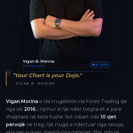
Vigan B. Morina
10+ VITE
THEMELUES
"Your Chart is your Dojo."
- VIGAN B. MORINA
Vigan Morina
e nisi rrugëtimin në Forex Trading që
nga viti
2016
, i njohur si një ndër tregtarët e parë
shqiptarë në këtë fushë. Sot mbart mbi
10 vjet
përvojë
në treg, një rrugë e ndërtuar nga nevoja,
etja për sukses, mësimi nga gabimet dhe, mbi të