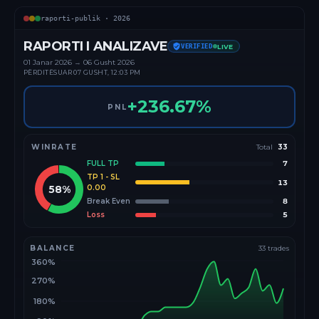
raporti-publik ·
2026
RAPORTI I ANALIZAVE
VERIFIED
LIVE
01 Janar
2026
→
06 Gusht 2026
PËRDITËSUAR
07 GUSHT, 12:03 PM
+
236.67
%
PNL
WINRATE
Total
33
FULL TP
7
TP 1 - SL
13
58
%
0.00
Break Even
8
Loss
5
BALANCE
33
trades
360%
270%
180%