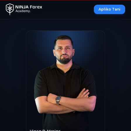
Apliko Tani