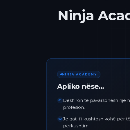
Ninja Acad
NINJA ACADEMY
Apliko nëse…
Dëshiron të pavarsohesh një h
01
profesion..
Je gati t'i kushtosh kohë për
02
përkushtim.