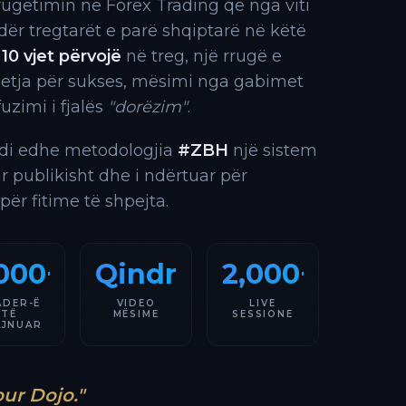
rrugëtimin në Forex Trading që nga viti
 ndër tregtarët e parë shqiptarë në këtë
10 vjet përvojë
në treg, një rrugë e
 etja për sukses, mësimi nga gabimet
fuzimi i fjalës
"dorëzim"
.
indi edhe metodologjia
#ZBH
një sistem
ar publikisht dhe i ndërtuar për
 për fitime të shpejta.
000+
Qindra
2,000+
ADER-Ë
VIDEO
LIVE
TË
MËSIME
SESSIONE
AJNUAR
our Dojo."