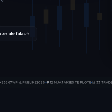
ë.
teriale falas
PUBLIK (2026)
🛡️ 12 MUAJ AKSES TË PLOTË
📊 33 TRADE-E TË VERIFI