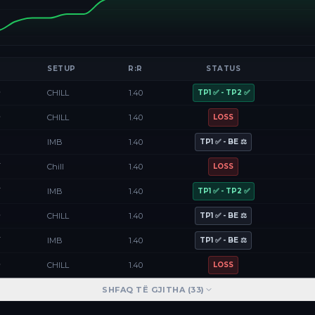
SETUP
R:R
STATUS
D
CHILL
1.40
TP1 ✅ - TP2 ✅
D
CHILL
1.40
LOSS
F
IMB
1.40
TP1 ✅ - BE ⚖️
Y
Chill
1.40
LOSS
Y
IMB
1.40
TP1 ✅ - TP2 ✅
D
CHILL
1.40
TP1 ✅ - BE ⚖️
Y
IMB
1.40
TP1 ✅ - BE ⚖️
D
CHILL
1.40
LOSS
SHFAQ TË GJITHA (
33
)