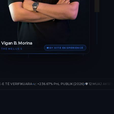
Vigan B. Morina
10+ VITE EKSPERIENCË
THEMELUES
KUARA
📈 +236.67% PnL PUBLIK (2026)
🛡️ 12 MUAJ AKSES TË PLOTË
📊 