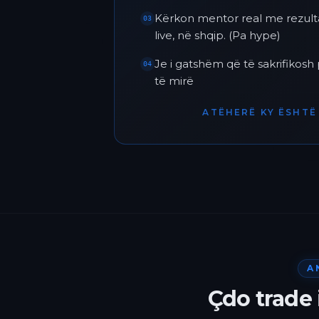
Kërkon mentor real me rezult
03
live, në shqip. (Pa hype)
Je i gatshëm që të sakrifikos
04
të mirë
ATËHERË KY ËSHTË 
A
Çdo trade