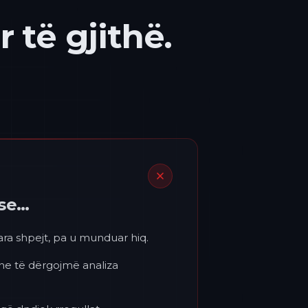
 të gjithë.
ëse…
para shpejt, pa u munduar hiq.
 ne të dërgojmë analiza