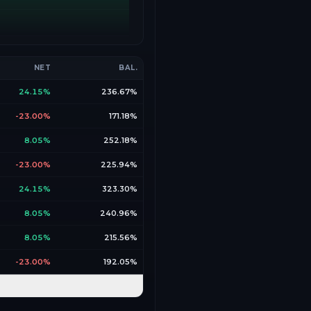
NET
BAL.
24.15%
236.67%
-23.00%
171.18%
8.05%
252.18%
-23.00%
225.94%
24.15%
323.30%
8.05%
240.96%
8.05%
215.56%
-23.00%
192.05%