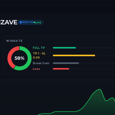
IZAVE
VERIFIED
LIVE
WINRATE
FULL TP
TP 1 - SL
58
%
0.00
Break Even
Loss