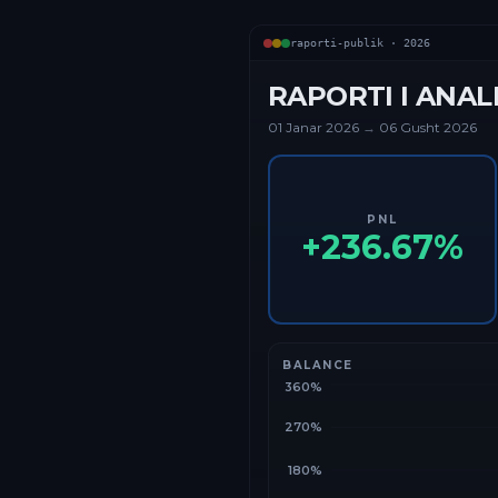
raporti-publik ·
2026
RAPORTI I ANAL
01 Janar
2026
→
06 Gusht 2026
PNL
+
236.67
%
BALANCE
360%
270%
180%