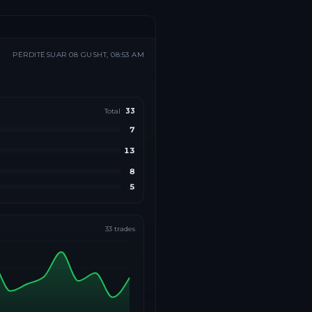
PËRDITËSUAR
08 GUSHT, 08:53 AM
Total
33
7
13
8
5
33
trades