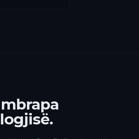
 mbrapa
ogjisë.