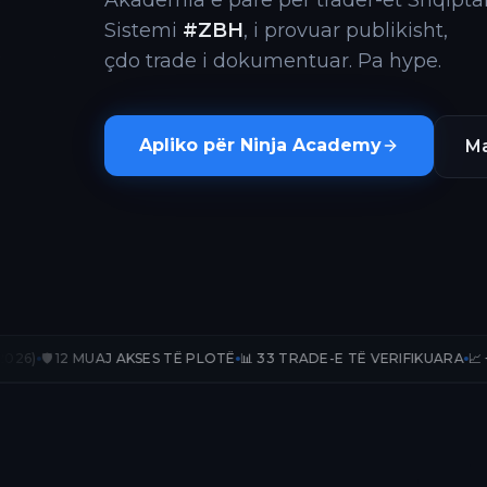
Akademia e parë për trader-ët Shqiptar
Sistemi
#ZBH
, i provuar publikisht,
çdo trade i dokumentuar. Pa hype.
Apliko për Ninja Academy
Ma
UAJ AKSES TË PLOTË
📊 33 TRADE-E TË VERIFIKUARA
📈 +236.67% PnL 