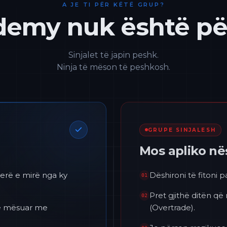
A JE TI PËR KËTË GRUP?
emy nuk është për
Sinjalet të japin peshk.
Ninja të mëson të peshkosh.
GRUPE SINJALESH
Mos apliko n
erë e mirë nga ky
Dëshironi të fitoni 
01
Pret gjithë ditën që
02
 të mësuar me
(Overtrade).