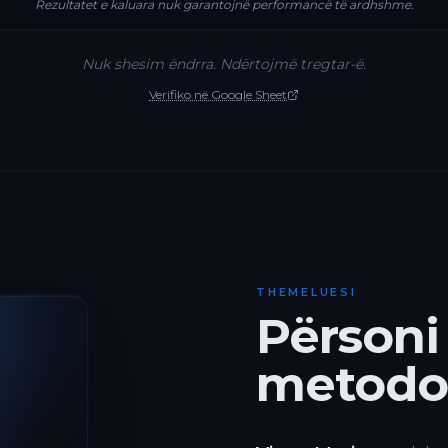
Rezultatet e kaluara nuk garantojnë performancë të ardhshme.
Nuk shesim ëndrra. Ndërtojmë tregtar-ë.
Verifiko në Google Sheet
THEMELUESI
Përsoni
metodol