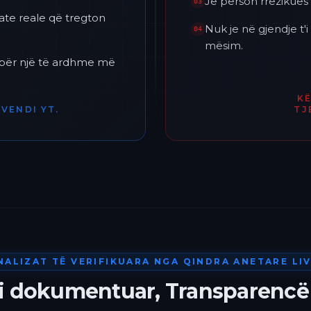
Je përson rrezikues 
03
ate reale që tregton
Nuk je në gjendje t
04
mësim.
h për një të ardhme më
K
VENDI YT.
TJ
NALIZAT TË VERIFIKUARA NGA QINDRA ANETARE LIV
 i dokumentuar, Transparencë