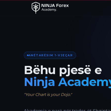
ANËTARËSIM 1-VJEÇAR
Bëhu pjesë e
Ninja Academ
"Your Chart is your Dojo."