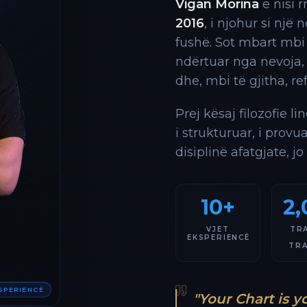
Vigan Morina
e nisi 
2016
, i njohur si një
fushë. Sot mbart mbi
ndërtuar nga nevoja,
dhe, mbi të gjitha, re
Prej kësaj filozofie l
i strukturuar, i provu
disiplinë afatgjate, jo
10+
2,
VJET
TR
EKSPERIENCË
TR
KSPERIENCË
"Your Chart is y