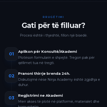
RRUGËTIMI
Gati për të filluar?
Procesi është i thjeshtë, fillon një bisedë.
Aplikon për Konsultë/Akademi
01
Plotëson formularin e shpejtë. Tregon pak për
qëllimet tua në tregti.
Pranoni thirrje brenda 24h.
02
Diskutojmë nëse Ninja Academy është zgjidhja e
duhur.
Regjistrimi ne Akademi
03
Merr akses të plotë në platformë, materialet dhe
komunitetin.