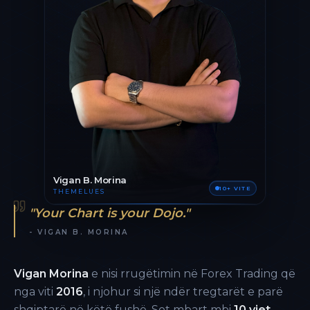
Vigan B. Morina
10+ VITE
THEMELUES
"Your Chart is your Dojo."
- VIGAN B. MORINA
Vigan Morina
e nisi rrugëtimin në Forex Trading që
nga viti
2016
, i njohur si një ndër tregtarët e parë
shqiptarë në këtë fushë. Sot mbart mbi
10 vjet