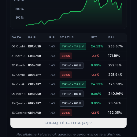
270%
180%
90%
DATA
PAIR
R:R
STATUS
NET
BAL.
06 Gusht
1.40
24.15%
236.67%
EUR/USD
TP1 ✅ - TP2 ✅
31 Korrik
1.40
-23%
171.18%
EUR/AUD
LOSS
30 Korrik
1.40
8.05%
252.18%
USD/CHF
TP1 ✅ - BE ⚖️
16 Korrik
1.40
-23%
225.94%
AUD/JPY
LOSS
14 Korrik
1.40
24.15%
323.30%
CHF/JPY
TP1 ✅ - TP2 ✅
06 Korrik
1.40
8.05%
240.96%
EUR/USD
TP1 ✅ - BE ⚖️
18 Qershor
1.40
8.05%
215.56%
GBP/JPY
TP1 ✅ - BE ⚖️
16 Qershor
1.40
-23%
192.05%
GBP/AUD
LOSS
SHFAQ TË GJITHA (
33
)
Rezultatet e kaluara nuk garantojnë performancë të ardhshme.