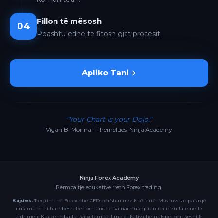
Fillon të mësosh
04
Poashtu edhe te fitosh gjat procesit.
Apliko Tani
"Your Chart is your Dojo."
Vigan B. Morina - Themelues, Ninja Academy
Ninja Forex Academy
Përmbajtje edukative rreth Forex trading.
Kujdes:
Tregtimi në Forex dhe CFD përfshin rrezik të lartë. Mos investo para që
nuk mund t'i humbësh. Performanca e kaluar nuk garanton rezultate në të
ardhmen. Kjo përmbajtje ka vetëm qëllim edukativ dhe nuk përbën këshillë