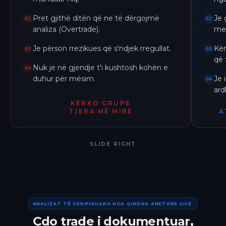
Pret gjithë ditën që ne të dërgojmë
Je 
02
02
analiza (Overtrade).
me 
Je përson rrezikues që s'ndjek rregullat.
Kër
03
03
që 
Nuk je në gjendje t'i kushtosh kohën e
04
duhur për mësim.
Je 
04
ar
KËRKO GRUPE
TJERA MË MIRË
A
SLIDE RIGHT
ANALIZAT TË VERIFIKUARA NGA QINDRA ANETARE LIVE.
Çdo trade i dokumentuar,