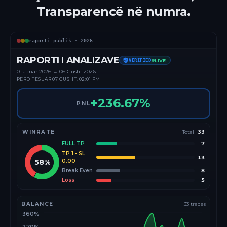
Transparencë në numra.
raporti-publik ·
2026
RAPORTI I ANALIZAVE
VERIFIED
LIVE
01 Janar
2026
→
06 Gusht 2026
PËRDITËSUAR
07 GUSHT, 02:01 PM
+
236.67
%
PNL
WINRATE
Total
33
FULL TP
7
TP 1 - SL
13
58
%
0.00
Break Even
8
Loss
5
BALANCE
33
trades
360%