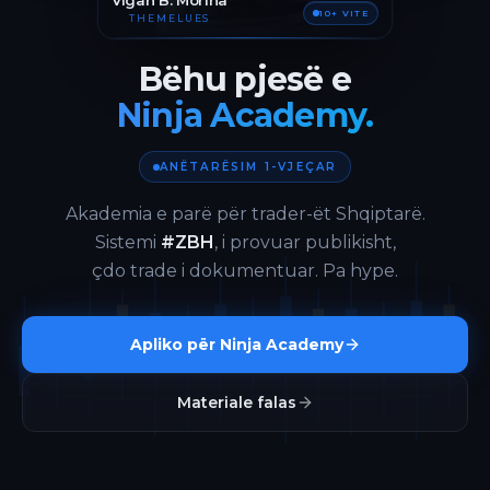
Vigan B. Morina
10+ VITE
THEMELUES
Bëhu pjesë e
Ninja Academy.
ANËTARËSIM 1-VJEÇAR
Akademia e parë për trader-ët Shqiptarë.
Sistemi
#ZBH
, i provuar publikisht,
çdo trade i dokumentuar. Pa hype.
Apliko për Ninja Academy
Materiale falas