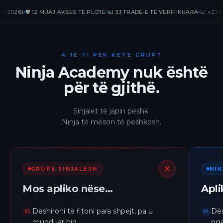
)
🛡️ 12 MUAJ AKSES TË PLOTË
📊 33 TRADE-E TË VERIFIKUARA
📈 +236.67% P
A JE TI PËR KËTË GRUP?
Ninja Academy nuk është
për të gjithë.
Sinjalet të japin peshk.
Ninja të mëson të peshkosh.
GRUPE SINJALESH
NI
Mos apliko nëse…
Apl
Dëshironi të fitoni para shpejt, pa u
Dës
01
01
munduar hiq.
nga