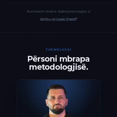
Nuk shesim ëndrra. Ndërtojmë tregtar-ë.
Verifiko në Google Sheet
THEMELUESI
Përsoni mbrapa
metodologjisë.