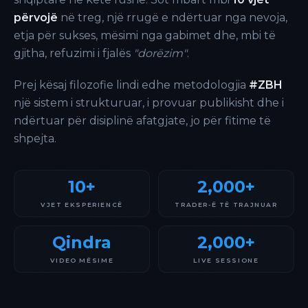
përvojë
në treg, një rrugë e ndërtuar nga nevoja,
etja për sukses, mësimi nga gabimet dhe, mbi të
gjitha, refuzimi i fjalës
"dorëzim"
.
Prej kësaj filozofie lindi edhe metodologjia
#ZBH
një sistem i strukturuar, i provuar publikisht dhe i
ndërtuar për disiplinë afatgjate, jo për fitime të
shpejta.
10+
2,000+
VJET EKSPERIENCË
TRADER-Ë TË TRAJNUAR
Qindra
2,000+
VIDEO MËSIME
LIVE SESSIONE