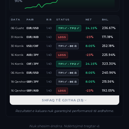
90%
DATA
PAIR
R:R
STATUS
NET
BAL.
06 Gusht
1.40
24.15%
236.67%
EUR/USD
TP1 ✅ - TP2 ✅
31 Korrik
1.40
-23%
171.18%
EUR/AUD
LOSS
30 Korrik
1.40
8.05%
252.18%
USD/CHF
TP1 ✅ - BE ⚖️
16 Korrik
1.40
-23%
225.94%
AUD/JPY
LOSS
14 Korrik
1.40
24.15%
323.30%
CHF/JPY
TP1 ✅ - TP2 ✅
06 Korrik
1.40
8.05%
240.96%
EUR/USD
TP1 ✅ - BE ⚖️
18 Qershor
1.40
8.05%
215.56%
GBP/JPY
TP1 ✅ - BE ⚖️
16 Qershor
1.40
-23%
192.05%
GBP/AUD
LOSS
SHFAQ TË GJITHA (
33
)
Rezultatet e kaluara nuk garantojnë performancë të ardhshme.
Nuk shesim ëndrra. Ndërtojmë tregtar-ë.