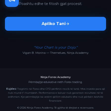
04
Poashtu edhe te fitosh gjat procesit.
Apliko Tani
"Your Chart is your Dojo."
Vigan B. Morina — Themelues, Ninja Academy
Ninja Forex Academy
Përmbajtje edukative rreth Forex trading.
Kujdes:
Tregtimi në Forex dhe CFD përfshin rrezik të lartë. Mos investo para që
nuk mund t'i humbësh. Performanca e kaluar nuk garanton rezultate në të
ardhmen. Kjo përmbajtje ka vetëm qëllim edukativ dhe nuk përbën këshillë
financiare.
©
2026
Ninja Forex Academy. Të gjitha të drejtat e rezervuara.