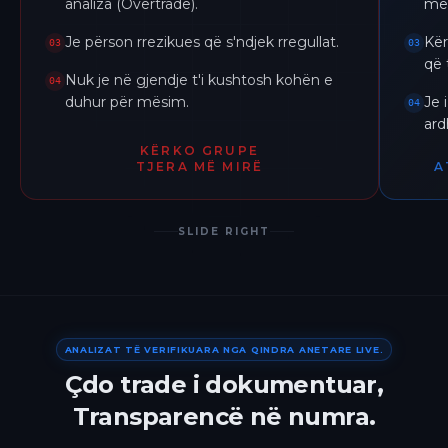
analiza (Overtrade).
me 
Je përson rrezikues që s'ndjek rregullat.
Kër
03
03
që 
Nuk je në gjendje t'i kushtosh kohën e
04
duhur për mësim.
Je 
04
ar
KËRKO GRUPE
TJERA MË MIRË
A
SLIDE RIGHT
ANALIZAT TË VERIFIKUARA NGA QINDRA ANETARE LIVE.
Çdo trade i dokumentuar,
Transparencë në numra.