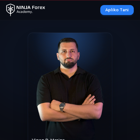
Apliko Tani