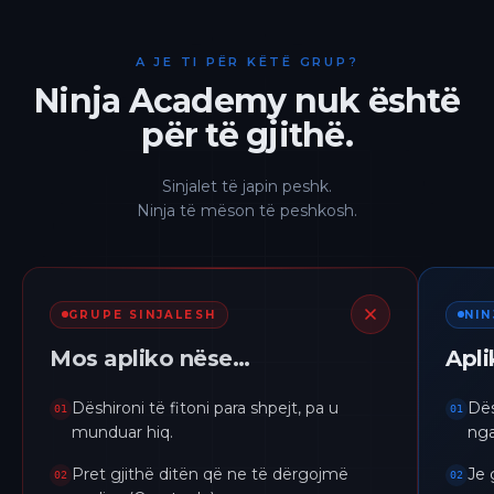
A JE TI PËR KËTË GRUP?
Ninja Academy nuk është
për të gjithë.
Sinjalet të japin peshk.
Ninja të mëson të peshkosh.
GRUPE SINJALESH
NI
Mos apliko nëse…
Apl
Dëshironi të fitoni para shpejt, pa u
Dës
01
01
munduar hiq.
nga
Pret gjithë ditën që ne të dërgojmë
Je 
02
02