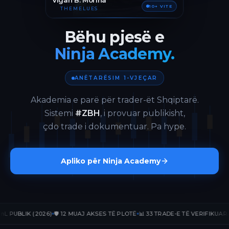
Vigan B. Morina
10+ VITE
THEMELUES
Bëhu pjesë e
Ninja Academy.
ANËTARËSIM 1-VJEÇAR
Akademia e parë për trader-ët Shqiptarë.
Sistemi
#ZBH
, i provuar publikisht,
çdo trade i dokumentuar. Pa hype.
Apliko për Ninja Academy
BLIK (2026)
🛡️ 12 MUAJ AKSES TË PLOTË
📊 33 TRADE-E TË VERIFIKUARA
📈 +