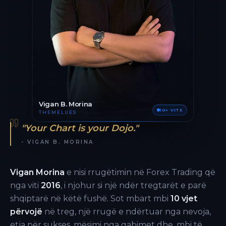
Vigan B. Morina
10+ VITE
THEMELUES
"Your Chart is your Dojo."
- VIGAN B. MORINA
Vigan Morina
e nisi rrugëtimin në Forex Trading që
nga viti
2016
, i njohur si një ndër tregtarët e parë
shqiptarë në këtë fushë. Sot mbart mbi
10 vjet
përvojë
në treg, një rrugë e ndërtuar nga nevoja,
etja për sukses, mësimi nga gabimet dhe, mbi të