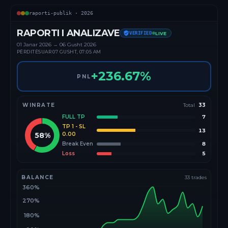
raporti-publik ·
2026
RAPORTI I ANALIZAVE
VERIFIED
LIVE
01 Janar
2026
→
06 Gusht 2026
PËRDITËSUAR
07 GUSHT, 07:05 AM
+
236.67
%
PNL
WINRATE
Total
33
FULL TP
7
TP 1 - SL
13
58
%
0.00
Break Even
8
Loss
5
BALANCE
33
trades
360%
270%
180%