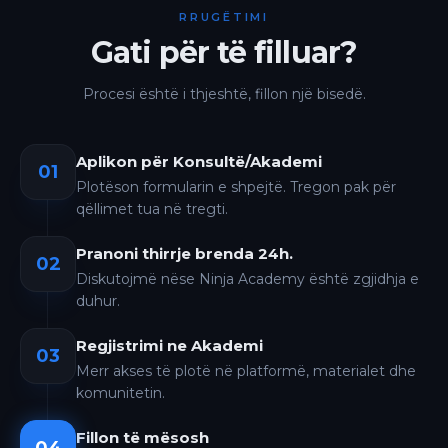
RRUGËTIMI
Gati për të filluar?
Procesi është i thjeshtë, fillon një bisedë.
Aplikon për Konsultë/Akademi
01
Plotëson formularin e shpejtë. Tregon pak për
qëllimet tua në tregti.
Pranoni thirrje brenda 24h.
02
Diskutojmë nëse Ninja Academy është zgjidhja e
duhur.
Regjistrimi ne Akademi
03
Merr akses të plotë në platformë, materialet dhe
komunitetin.
Fillon të mësosh