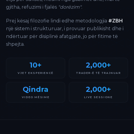
gjitha, refuzimi i fjalës
"dorëzim"
.
Prej kësaj filozofie lindi edhe metodologjia
#ZBH
një sistem i strukturuar, i provuar publikisht dhe i
ndërtuar për disiplinë afatgjate, jo për fitime të
shpejta.
10+
2,000+
VJET EKSPERIENCË
TRADER-Ë TË TRAJNUAR
Qindra
2,000+
VIDEO MËSIME
LIVE SESSIONE