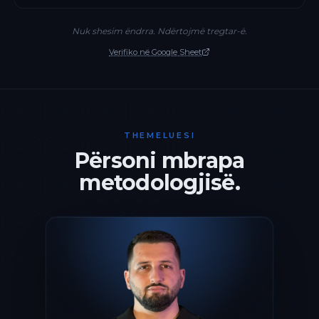
Nuk shesim ëndrra. Ndërtojmë tregtar-ë.
Verifiko në Google Sheet
THEMELUESI
Përsoni mbrapa
metodologjisë.