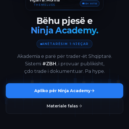
Vigan B. Morina
10+ VITE
THEMELUES
Bëhu pjesë e
Ninja Academy.
ANËTARËSIM 1-VJEÇAR
Akademia e parë për trader-ët Shqiptarë.
Sistemi
#ZBH
, i provuar publikisht,
çdo trade i dokumentuar. Pa hype.
Apliko për Ninja Academy
Materiale falas