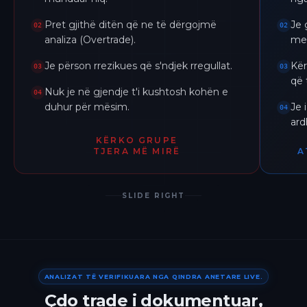
Pret gjithë ditën që ne të dërgojmë
Je 
02
02
analiza (Overtrade).
me 
Je përson rrezikues që s'ndjek rregullat.
Kër
03
03
që 
Nuk je në gjendje t'i kushtosh kohën e
04
duhur për mësim.
Je 
04
ar
KËRKO GRUPE
TJERA MË MIRË
A
SLIDE RIGHT
ANALIZAT TË VERIFIKUARA NGA QINDRA ANETARE LIVE.
Çdo trade i dokumentuar,