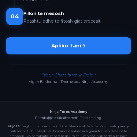
Fillon të mësosh
04
Poashtu edhe te fitosh gjat procesit.
Apliko Tani
"Your Chart is your Dojo."
Vigan B. Morina - Themelues, Ninja Academy
Ninja Forex Academy
Përmbajtje edukative rreth Forex trading.
Kujdes:
Tregtimi në Forex dhe CFD përfshin rrezik të lartë. Mos investo para që
nuk mund t'i humbësh. Performanca e kaluar nuk garanton rezultate në të
ardhmen. Kjo përmbajtje ka vetëm qëllim edukativ dhe nuk përbën këshillë