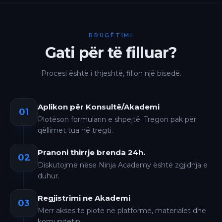
RRUGËTIMI
Gati për të filluar?
Procesi është i thjeshtë, fillon një bisedë.
Aplikon për Konsultë/Akademi
01
Plotëson formularin e shpejtë. Tregon pak për
qëllimet tua në tregti.
Pranoni thirrje brenda 24h.
02
Diskutojmë nëse Ninja Academy është zgjidhja e
duhur.
Regjistrimi ne Akademi
03
Merr akses të plotë në platformë, materialet dhe
komunitetin.