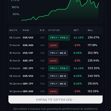
270%
180%
90%
DATA
PAIR
R:R
STATUS
NET
BAL.
06 Gusht
1.40
24.15%
236.67%
EUR/USD
TP1 ✅ - TP2 ✅
31 Korrik
1.40
-23%
171.18%
EUR/AUD
LOSS
30 Korrik
1.40
8.05%
252.18%
USD/CHF
TP1 ✅ - BE ⚖️
16 Korrik
1.40
-23%
225.94%
AUD/JPY
LOSS
14 Korrik
1.40
24.15%
323.30%
CHF/JPY
TP1 ✅ - TP2 ✅
06 Korrik
1.40
8.05%
240.96%
EUR/USD
TP1 ✅ - BE ⚖️
18 Qershor
1.40
8.05%
215.56%
GBP/JPY
TP1 ✅ - BE ⚖️
16 Qershor
1.40
-23%
192.05%
GBP/AUD
LOSS
SHFAQ TË GJITHA (
33
)
Rezultatet e kaluara nuk garantojnë performancë të ardhshme.