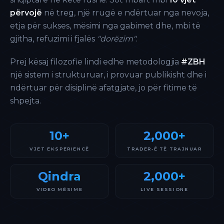
përvojë
në treg, një rrugë e ndërtuar nga nevoja,
etja për sukses, mësimi nga gabimet dhe, mbi të
gjitha, refuzimi i fjalës
"dorëzim"
.
Prej kësaj filozofie lindi edhe metodologjia
#ZBH
një sistem i strukturuar, i provuar publikisht dhe i
ndërtuar për disiplinë afatgjate, jo për fitime të
shpejta.
10+
2,000+
VJET EKSPERIENCË
TRADER-Ë TË TRAJNUAR
Qindra
2,000+
VIDEO MËSIME
LIVE SESSIONE