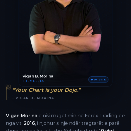
Vigan B. Morina
10+ VITE
THEMELUES
"Your Chart is your Dojo."
- VIGAN B. MORINA
Vigan Morina
e nisi rrugëtimin në Forex Trading që
nga viti
2016
, i njohur si një ndër tregtarët e parë
shqiptarë në këtë fushë. Sot mbart mbi
10 vjet