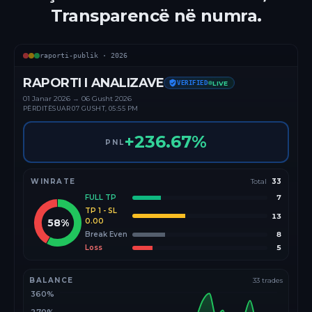
Transparencë në numra.
raporti-publik ·
2026
RAPORTI I ANALIZAVE
VERIFIED
LIVE
01 Janar
2026
→
06 Gusht 2026
PËRDITËSUAR
07 GUSHT, 05:55 PM
+
236.67
%
PNL
WINRATE
Total
33
FULL TP
7
TP 1 - SL
13
58
%
0.00
Break Even
8
Loss
5
BALANCE
33
trades
360%