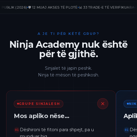
IK (2026)
🛡️ 12 MUAJ AKSES TË PLOTË
📊 33 TRADE-E TË VERIFIKUARA
📈 +23
A JE TI PËR KËTË GRUP?
Ninja Academy nuk është
për të gjithë.
Sinjalet të japin peshk.
Ninja të mëson të peshkosh.
GRUPE SINJALESH
NI
Mos apliko nëse…
Apl
Dëshironi të fitoni para shpejt, pa u
Dës
01
01
munduar hiq.
nga