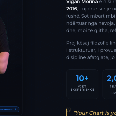
Vigan Morina
e nisi 
2016
, i njohur si një
fushë. Sot mbart mbi
ndërtuar nga nevoja,
dhe, mbi të gjitha, re
Prej kësaj filozofie l
i strukturuar, i provu
disiplinë afatgjate, jo
10+
2,
VJET
TR
EKSPERIENCË
TR
KSPERIENCË
"Your Chart is y