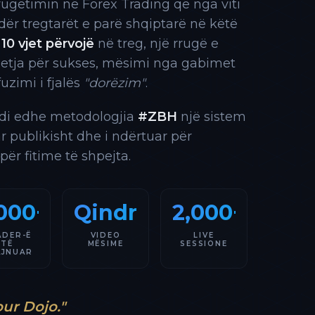
rrugëtimin në Forex Trading që nga viti
 ndër tregtarët e parë shqiptarë në këtë
10 vjet përvojë
në treg, një rrugë e
 etja për sukses, mësimi nga gabimet
fuzimi i fjalës
"dorëzim"
.
indi edhe metodologjia
#ZBH
një sistem
ar publikisht dhe i ndërtuar për
 për fitime të shpejta.
000+
Qindra
2,000+
ADER-Ë
VIDEO
LIVE
TË
MËSIME
SESSIONE
AJNUAR
our Dojo."