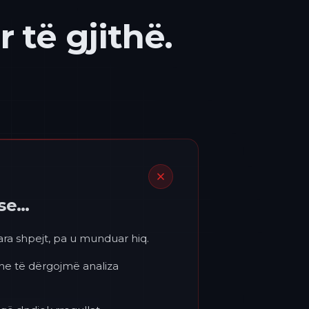
 të gjithë.
ëse…
para shpejt, pa u munduar hiq.
 ne të dërgojmë analiza