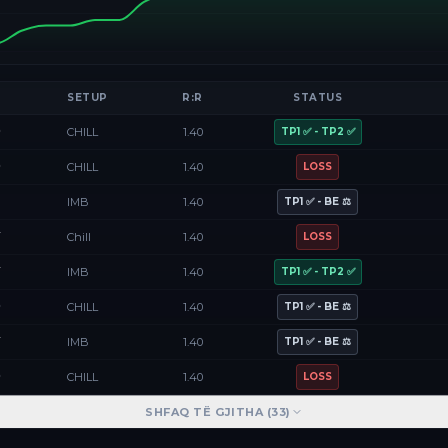
SETUP
R:R
STATUS
D
CHILL
1.40
TP1 ✅ - TP2 ✅
D
CHILL
1.40
LOSS
F
IMB
1.40
TP1 ✅ - BE ⚖️
Y
Chill
1.40
LOSS
Y
IMB
1.40
TP1 ✅ - TP2 ✅
D
CHILL
1.40
TP1 ✅ - BE ⚖️
Y
IMB
1.40
TP1 ✅ - BE ⚖️
D
CHILL
1.40
LOSS
SHFAQ TË GJITHA (
33
)