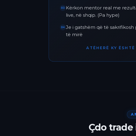
Kërkon mentor real me rezult
03
live, në shqip. (Pa hype)
Je i gatshëm që të sakrifikos
04
të mirë
ATËHERË KY ËSHTË 
A
Çdo trade