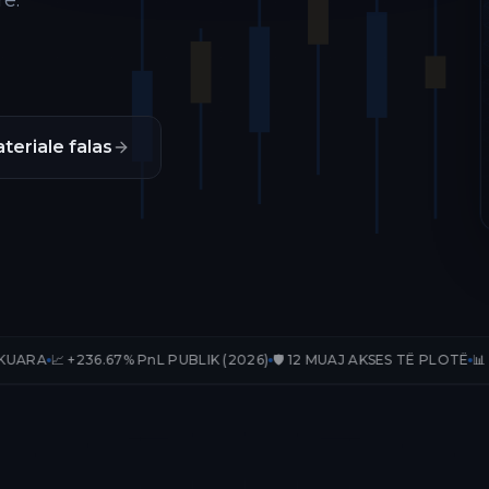
ë.
teriale falas
.67% PnL PUBLIK (2026)
🛡️ 12 MUAJ AKSES TË PLOTË
📊 33 TRADE-E T