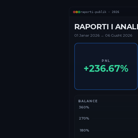
raporti-publik ·
2026
RAPORTI I ANAL
01 Janar
2026
→
06 Gusht 2026
PNL
+
236.67
%
BALANCE
360%
270%
180%