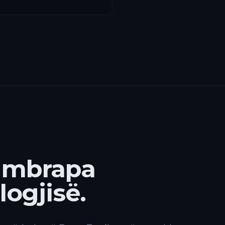
 mbrapa
ogjisë.