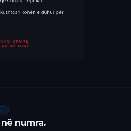
që s'ndjek rregullat.
'i kushtosh kohën e duhur për
ËRKO GRUPE
ERA MË MIRË
E.
 në numra.