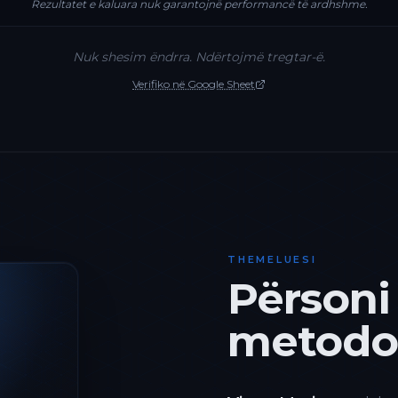
Rezultatet e kaluara nuk garantojnë performancë të ardhshme.
Nuk shesim ëndrra. Ndërtojmë tregtar-ë.
Verifiko në Google Sheet
THEMELUESI
Përsoni
metodol