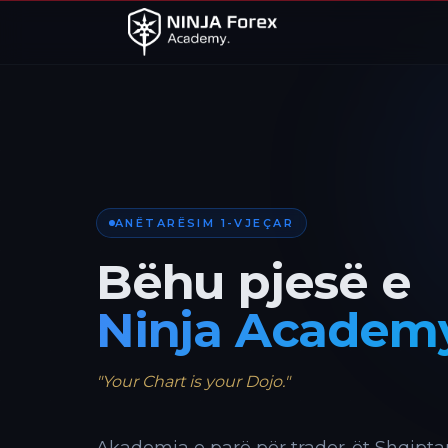
ANËTARËSIM 1-VJEÇAR
Bëhu pjesë e
Ninja Academ
"Your Chart is your Dojo."