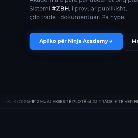
Akademia e parë për trader-ët Shqiptar
Sistemi
#ZBH
, i provuar publikisht,
çdo trade i dokumentuar. Pa hype.
Apliko për Ninja Academy
Ma
🛡️ 12 MUAJ AKSES TË PLOTË
📊 33 TRADE-E TË VERIFIKUARA
📈 +236