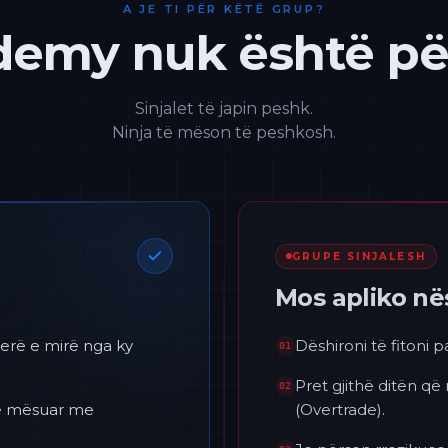
A JE TI PËR KËTË GRUP?
emy nuk është për
Sinjalet të japin peshk.
Ninja të mëson të peshkosh.
GRUPE SINJALESH
Mos apliko n
erë e mirë nga ky
Dëshironi të fitoni 
01
Pret gjithë ditën që
02
 të mësuar me
(Overtrade).