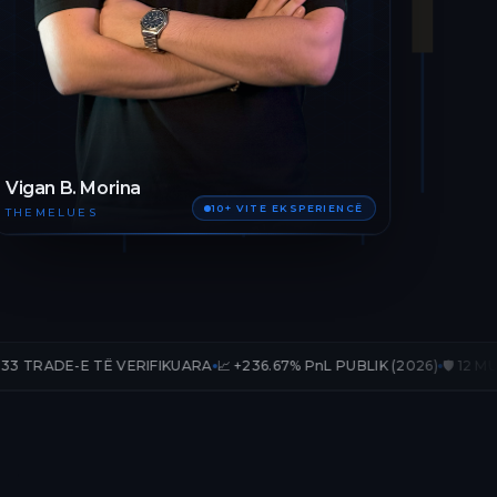
Vigan B. Morina
10+ VITE EKSPERIENCË
THEMELUES
Ë VERIFIKUARA
📈 +236.67% PnL PUBLIK (2026)
🛡️ 12 MUAJ AKSES TË 