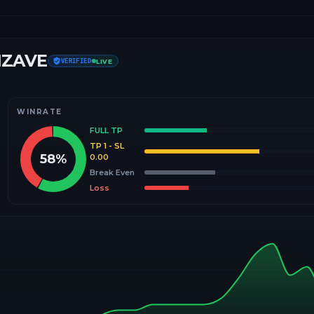
IZAVE
VERIFIED
LIVE
WINRATE
FULL TP
TP 1 - SL
58
%
0.00
Break Even
Loss