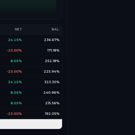
NET
BAL.
24.15%
236.67%
-23.00%
171.18%
8.05%
252.18%
-23.00%
225.94%
24.15%
323.30%
8.05%
240.96%
8.05%
215.56%
-23.00%
192.05%