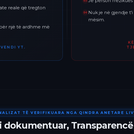
Je përson rrezikues 
03
ate reale që tregton
Nuk je në gjendje t
04
mësim.
h për një të ardhme më
K
VENDI YT.
TJ
NALIZAT TË VERIFIKUARA NGA QINDRA ANETARE LIV
 i dokumentuar, Transparencë