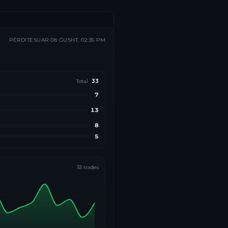
PËRDITËSUAR
08 GUSHT, 02:35 PM
Total
33
7
13
8
5
33
trades