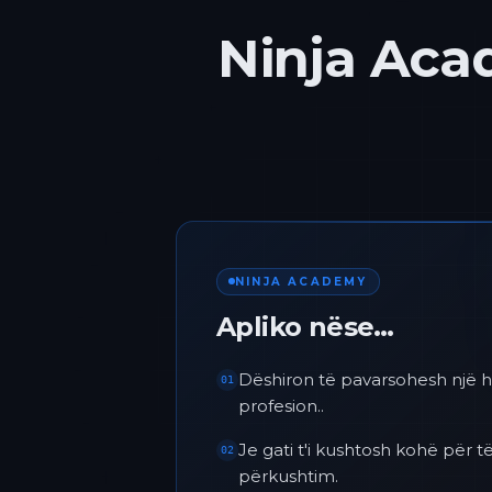
Ninja Acad
NINJA ACADEMY
Apliko nëse…
Dëshiron të pavarsohesh një h
01
profesion..
Je gati t'i kushtosh kohë për
02
përkushtim.