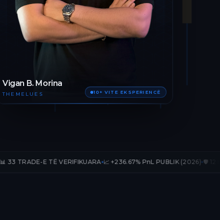
Vigan B. Morina
10+ VITE EKSPERIENCË
THEMELUES
 TË VERIFIKUARA
📈 +236.67% PnL PUBLIK (2026)
🛡️ 12 MUAJ AKSES T