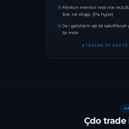
Kërkon mentor real me rezult
03
live, në shqip. (Pa hype)
Je i gatshëm që të sakrifikos
04
të mirë
ATËHERË KY ËSHTË 
A
Çdo trade