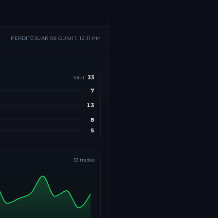
PËRDITËSUAR
08 GUSHT, 12:11 PM
Total
33
7
13
8
5
33
trades