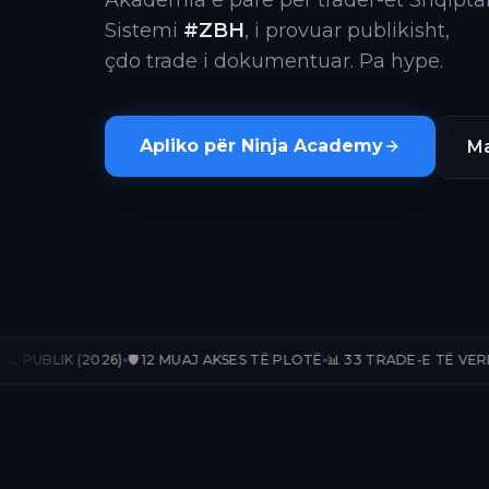
Akademia e parë për trader-ët Shqiptar
Sistemi
#ZBH
, i provuar publikisht,
çdo trade i dokumentuar. Pa hype.
Apliko për Ninja Academy
Ma
6)
🛡️ 12 MUAJ AKSES TË PLOTË
📊 33 TRADE-E TË VERIFIKUARA
📈 +2