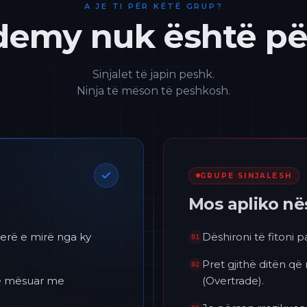
A JE TI PËR KËTË GRUP?
emy nuk është për
Sinjalet të japin peshk.
Ninja të mëson të peshkosh.
GRUPE SINJALESH
Mos apliko n
erë e mirë nga ky
Dëshironi të fitoni 
01
Pret gjithë ditën që
02
 të mësuar me
(Overtrade).