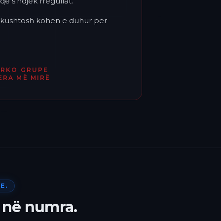
që s'ndjek rregullat.
'i kushtosh kohën e duhur për
ËRKO GRUPE
ERA MË MIRË
E.
 në numra.