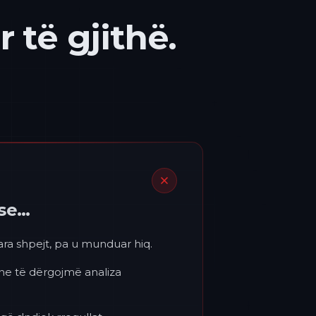
 të gjithë.
ëse…
para shpejt, pa u munduar hiq.
 ne të dërgojmë analiza