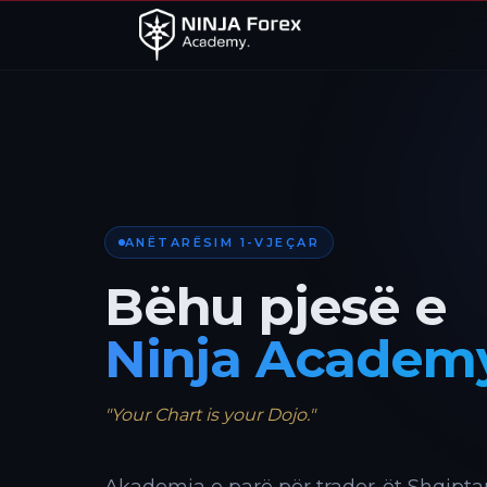
ANËTARËSIM 1-VJEÇAR
Bëhu pjesë e
Ninja Academ
"Your Chart is your Dojo."