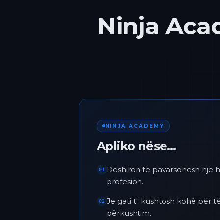
Ninja Acad
NINJA ACADEMY
Apliko nëse…
Dëshiron të pavarsohesh një h
01
profesion..
Je gati t'i kushtosh kohë për
02
përkushtim.