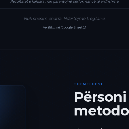
Rezultatet e kaluara nuk garantojnë performancë të ardhshme.
Nuk shesim ëndrra. Ndërtojmë tregtar-ë.
Verifiko në Google Sheet
THEMELUESI
Përsoni
metodol