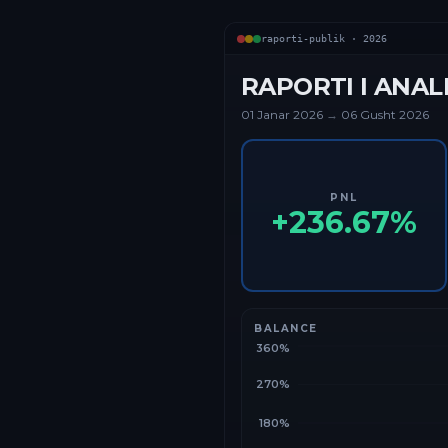
raporti-publik ·
2026
RAPORTI I ANAL
01 Janar
2026
→
06 Gusht 2026
PNL
+
236.67
%
BALANCE
360%
270%
180%