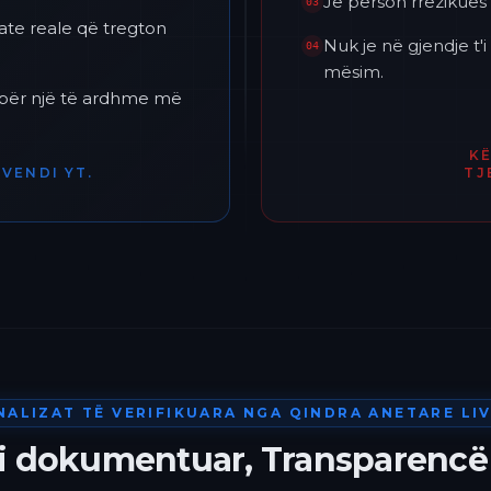
Je përson rrezikues 
03
ate reale që tregton
Nuk je në gjendje t
04
mësim.
h për një të ardhme më
K
VENDI YT.
TJ
NALIZAT TË VERIFIKUARA NGA QINDRA ANETARE LIV
 i dokumentuar, Transparencë