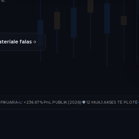
ë.
teriale falas
36.67% PnL PUBLIK (2026)
🛡️ 12 MUAJ AKSES TË PLOTË
📊 33 TRADE-E