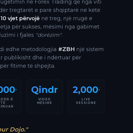
rrugëtimin në Forex Trading që nga viti
 ndër tregtarët e parë shqiptarë në këtë
10 vjet përvojë
në treg, një rrugë e
 etja për sukses, mësimi nga gabimet
fuzimi i fjalës
"dorëzim"
.
indi edhe metodologjia
#ZBH
një sistem
ar publikisht dhe i ndërtuar për
 për fitime të shpejta.
000+
Qindra
2,000+
ADER-Ë
VIDEO
LIVE
TË
MËSIME
SESSIONE
AJNUAR
our Dojo."