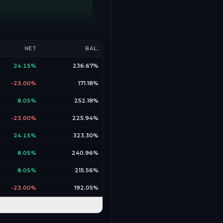
NET
BAL.
24.15%
236.67%
-23.00%
171.18%
8.05%
252.18%
-23.00%
225.94%
24.15%
323.30%
8.05%
240.96%
8.05%
215.56%
-23.00%
192.05%