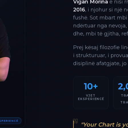
Vigan Morina
e nisi 
2016
, i njohur si një
fushë. Sot mbart mbi
ndërtuar nga nevoja,
dhe, mbi të gjitha, re
Prej kësaj filozofie l
i strukturuar, i provu
disiplinë afatgjate, jo
10+
2,
VJET
TR
EKSPERIENCË
TR
KSPERIENCË
"Your Chart is y