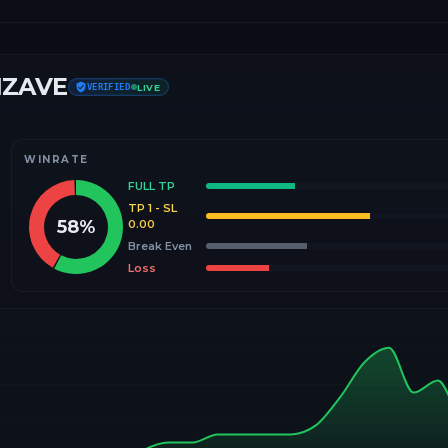
IZAVE
VERIFIED
LIVE
WINRATE
FULL TP
TP 1 - SL
58
%
0.00
Break Even
Loss