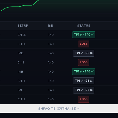
SETUP
R:R
STATUS
D
CHILL
1.40
TP1 ✅ - TP2 ✅
D
CHILL
1.40
LOSS
F
IMB
1.40
TP1 ✅ - BE ⚖️
Y
Chill
1.40
LOSS
Y
IMB
1.40
TP1 ✅ - TP2 ✅
D
CHILL
1.40
TP1 ✅ - BE ⚖️
Y
IMB
1.40
TP1 ✅ - BE ⚖️
D
CHILL
1.40
LOSS
SHFAQ TË GJITHA (
33
)